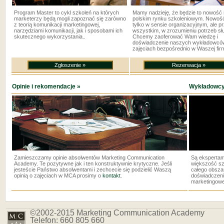
Program Master to cykl szkoleń na których
Mamy nadzieję, że będzie to nowość
marketerzy będą mogli zapoznać się zarówno
polskim rynku szkoleniowym. Nowość
z teorią komunikacji marketingowej,
tylko w sensie organizacyjnym, ale p
narzędziami komunikacji, jak i sposobami ich
wszystkim, w zrozumieniu potrzeb sł
skutecznego wykorzystania..
Chcemy zaoferować Wam wiedzę i
doświadczenie naszych wykładowcó
zajęciach bezpośrednio w Waszej firm
Opinie i rekomendacje »
Wykładowcy
Zamieszczamy opinie absolwentów Marketing Communication
Są ekspertam
Academy. Te pozytywne jak i ten konstruktywnie krytyczne. Jeśli
większość sz
jesteście Państwo absolwentami i zechcecie się podzielić Waszą
całego obsza
opinią o zajęciach w MCA prosimy o
kontakt
.
doświadczeni
marketingowe
©2002-2015 Marketing Communication Academy
Telefon: 660 805 660