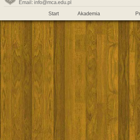
Email: info@mca.edu.pl
Start
Akademia
P
Warsztaty
Wykładowcy
Kontakt
Wiedza