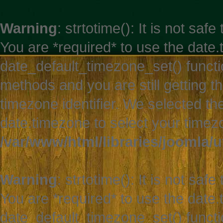
Warning
: strtotime(): It is not sa
You are *required* to use the date.
date_default_timezone_set() functi
methods and you are still getting t
timezone identifier. We selected th
date.timezone to select your timez
/var/www/html/libraries/joomla/ut
Warning
: strtotime(): It is not sa
You are *required* to use the date.
date_default_timezone_set() functi