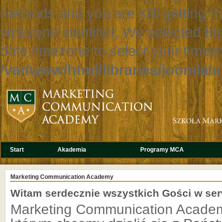
methods and you are still getting t
timezone identifier. We selected th
date.timezone to select your timez
/var/www/html/libraries/joomla/ut
Start
Akademia
Programy MCA
Warunki
Kontakt
Wiedza
Marketing Communication Academy
Witam serdecznie wszystkich Gości w se
Marketing Communication Academ